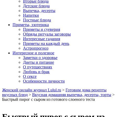
Вторые блюда
Детские блюда
Выпечка, десерты
Напитки
Постные блюда
Приметы, эзотерика
Приметы и суеверия
Обряды ритуалы заговоры
Интересные гадания
Приметы на каждый день
Астропрогноз
Интересное и полезное
Заметки о здоровье
Диеты и питание
О путешествиях
Любовь и брак
О сексе
Особенности личности
Женский онлайн журнал Lulul.ru
>
Готовим дома рецепты
вкусных блюд
>
Вкусная домашняя выпечка, десерты, торты
>
Быстрый пирог с сыром из готового слоеного теста
Быстрый пирог с сыром из