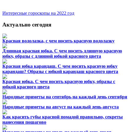
Интересные гороскопы на 2022 год
Актуально сегодня
Красная водолазка, с чем носить красную водолазку
Длинная красная юбка. С чем носить длинную красную
юбку, образы с длинной юбкой красного цвета
Красная юбка карандаш. С чем носить красную юбку
карандаш? Образы с юбкой карандаш красного цвета
Красная юбка. С чем носить красную юбку, образы с
юбкой красного цвета
Народные приметы на сентябрь на каждый день сентября
Народные приметы на август на каждый день августа
Как красить губы красной помадой правильно, секреты
нанесения пошагово