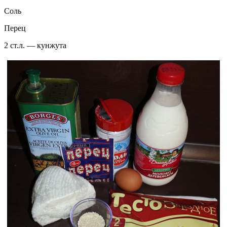
Соль
Перец
2 ст.л. — кунжута